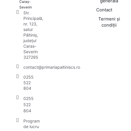
generală
Caraș-
Severin
Contact
Str.
Principală,
Termeni și
nr. 123,
condiții
satul
Păltiniș,
județul
Caras-
Severin
327295
contact@primariapaltiniscs.ro
0255
522
804
0255
522
804
Program
de lucru