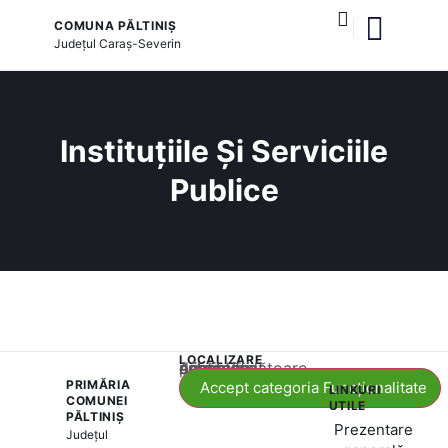
COMUNA PĂLTINIȘ
Județul
Caraș-Severin
și serviciile publice
Instituțiile Și Serviciile
Publice
LOCALIZARE
Acest conținut este blocat până când acceptați categoria corespunzătoare de cookie-uri.
PRIMĂRIA
Accept categoria Funcționalitate
LINKURI
COMUNEI
UTILE
PĂLTINIȘ
Prezentare
Județul