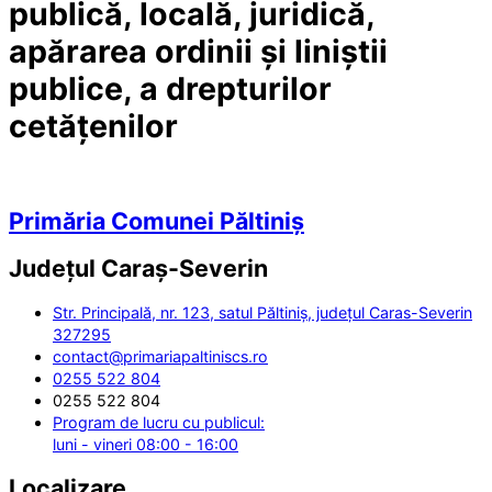
publică, locală, juridică,
apărarea ordinii și liniștii
publice, a drepturilor
cetățenilor
Primăria Comunei Păltiniș
Județul
Caraș-Severin
Str. Principală, nr. 123, satul Păltiniș, județul Caras-Severin
327295
contact@primariapaltiniscs.ro
0255 522 804
0255 522 804
Program de lucru cu publicul:
luni - vineri 08:00 - 16:00
Localizare