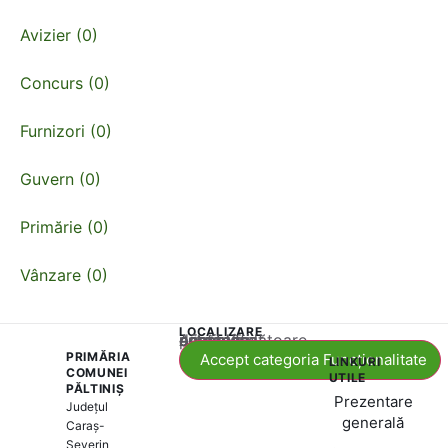
Avizier (0)
Concurs (0)
Furnizori (0)
Guvern (0)
Primărie (0)
Vânzare (0)
LOCALIZARE
Acest conținut este blocat până când acceptați categoria corespunzătoare de cookie-uri.
PRIMĂRIA
Accept categoria Funcționalitate
LINKURI
COMUNEI
UTILE
PĂLTINIȘ
Prezentare
Județul
generală
Caraș-
Severin