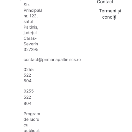
Contact
Str.
Principală,
Termeni și
nr. 123,
condiții
satul
Păltiniș,
județul
Caras-
Severin
327295
contact@primariapaltiniscs.ro
0255
522
804
0255
522
804
Program
de lucru
cu
publicul: