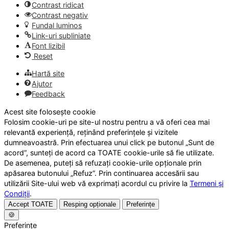
Contrast ridicat
Contrast negativ
Fundal luminos
Link-uri subliniate
Font lizibil
Reset
Hartă site
Ajutor
Feedback
Acest site folosește cookie
Folosim cookie-uri pe site-ul nostru pentru a vă oferi cea mai
relevantă experiență, reținând preferințele și vizitele
dumneavoastră. Prin efectuarea unui click pe butonul „Sunt de
acord”, sunteți de acord ca TOATE cookie-urile să fie utilizate.
De asemenea, puteți să refuzați cookie-urile opționale prin
apăsarea butonului „Refuz”. Prin continuarea accesării sau
utilizării Site-ului web vă exprimați acordul cu privire la
Termeni și
Condiții
.
Accept TOATE
Resping opționale
Preferințe
🍪
Preferințe