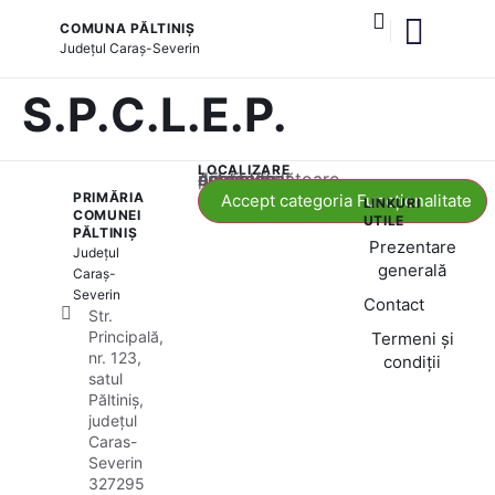
COMUNA PĂLTINIȘ
Județul
Caraș-Severin
și serviciile publice
S.P.C.L.E.P.
LOCALIZARE
Acest conținut este blocat până când acceptați categoria corespunzătoare de cookie-uri.
PRIMĂRIA
Accept categoria Funcționalitate
LINKURI
COMUNEI
UTILE
PĂLTINIȘ
Prezentare
Județul
generală
Caraș-
Severin
Contact
Str.
Principală,
Termeni și
nr. 123,
condiții
satul
Păltiniș,
județul
Caras-
Severin
327295