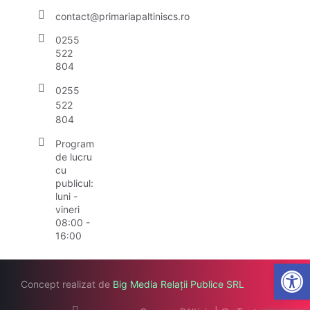
contact@primariapaltiniscs.ro
0255
522
804
0255
522
804
Program
de lucru
cu
publicul:
luni -
vineri
08:00 -
16:00
Open
Concept realizat de
Big Media Relații Publice SRL